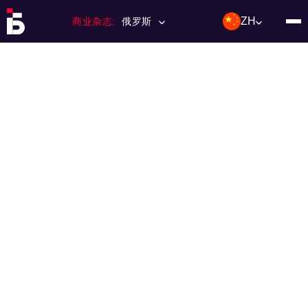
ZH
商业杂志:
俄罗斯
主页
特许经营
杂志数量
编辑委员会
联络人
类别：:
投资；投资
活动
利基和市场
技术与趋势