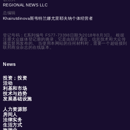
REGIONAL NEWS LLC
总编辑
Khairutdinova斯韦特兰娜尤里耶夫纳个体经营者
登记号码：E系列编号 FS77-73398日期为2018年8月3日。 根据
注册大众媒体登记册的摘录，它是由联邦通信，信息技术和大众传
播监督局发布的。 当使用本网站的任何材料时，需要一个超链接到
联邦商业杂志的在线版本。
News
投资；投资
活动
利基和市场
技术与趋势
发展基础设施
人力资源部
房间人
法律实务
生活方式