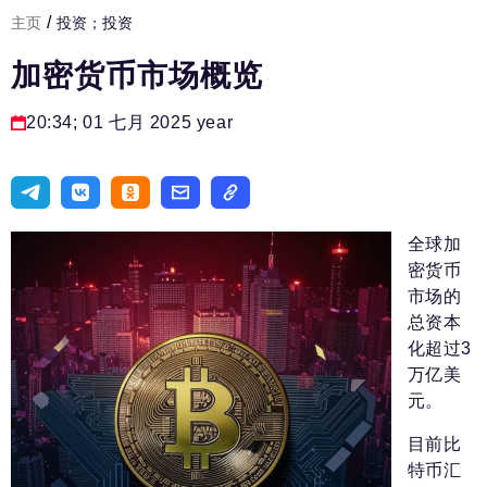
/
主页
投资；投资
发展基础设施
加密货币市场概览
人力资源部
房间人
20:34; 01 七月 2025 year
法律实务
生活方式
旅游业
全球加
密货币
进口替代
市场的
总资本
国防工业
化超过3
专家
万亿美
元。
编辑部的电话号码:
+7 495 727-01-67
目前比
编辑电子邮件:
特币汇