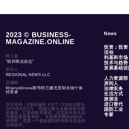
2023 © BUSINESS-
News
MAGAZINE.ONLINE
投资；投资
活动
网上版
利基和市场
"联邦商业杂志"
技术与趋势
发展基础设
创办人
REGIONAL NEWS LLC
人力资源部
总编辑
房间人
Khairutdinova斯韦特兰娜尤里耶夫纳个体
法律实务
经营者
生活方式
旅游业
进口替代
登记号码：E系列编号 FS77-73398日期为
2018年8月3日。 根据注册大众媒体登记册
国防工业
的摘录，它是由联邦通信，信息技术和大众
专家
传播监督局发布的。 当使用本网站的任何
材料时，需要一个超链接到联邦商业杂志的
在线版本。