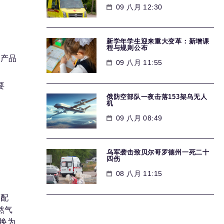
09 八月 12:30
新学年学生迎来重大变革：新增课
程与规则公布
油产品
09 八月 11:55
要
俄防空部队一夜击落153架乌无人
机
09 八月 08:49
乌军袭击致贝尔哥罗德州一死二十
四伤
08 八月 11:15
气配
然气
转换为