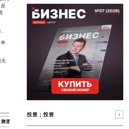
格反
因
.
方米
洲天
投资；投资
旅游业
进口替代
国防工业
专家