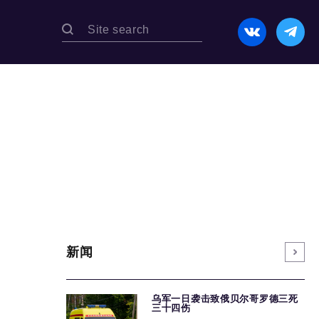
新闻
乌军一日袭击致俄贝尔哥罗德三死
三十四伤