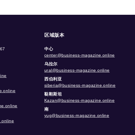
区域版本
-67
中心
center@business-magazine.online
乌拉尔
ural@business-magazine.online
ine
西伯利亚
siberia@business-magazine.online
.online
鞑靼斯坦
Kazan@business-magazine.online
e.online
南
yug@business-magazine.online
.online