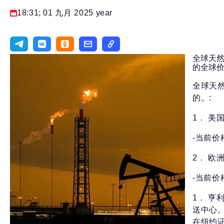
18:31; 01 九月 2025 year
全球天
的全球
全球天
的。:
1． 美国市
-当前价
2． 欧洲
-当前价格
1． 亨
送中心
在纽约证