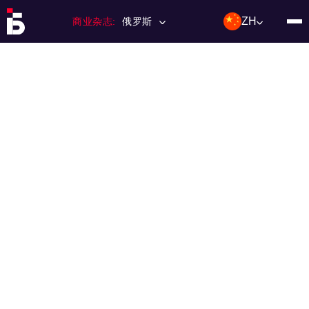
ZH
商业杂志:
俄罗斯
主页
特许经营
杂志数量
编辑委员会
联络人
类别：:
投资；投资
活动
利基和市场
技术与趋势