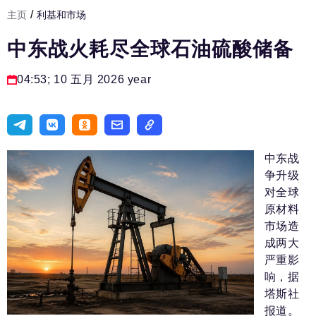
/
主页
利基和市场
发展基础设施
中东战火耗尽全球石油硫酸储备
人力资源部
房间人
04:53; 10 五月 2026 year
法律实务
生活方式
旅游业
中东战
争升级
进口替代
对全球
原材料
国防工业
市场造
专家
成两大
严重影
编辑部的电话号码:
+7 495 727-01-67
响，据
塔斯社
编辑电子邮件:
报道。