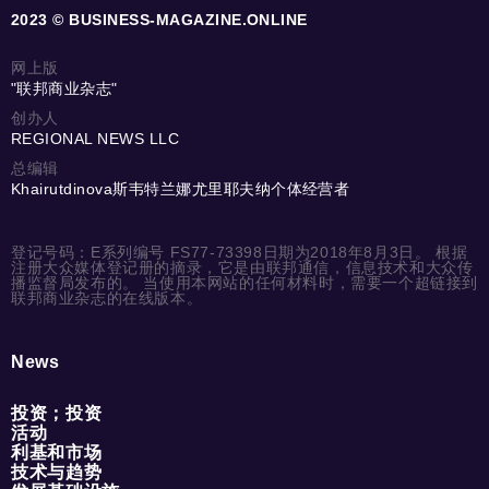
2023 © BUSINESS-MAGAZINE.ONLINE
网上版
"联邦商业杂志"
创办人
REGIONAL NEWS LLC
总编辑
Khairutdinova斯韦特兰娜尤里耶夫纳个体经营者
登记号码：E系列编号 FS77-73398日期为2018年8月3日。 根据
注册大众媒体登记册的摘录，它是由联邦通信，信息技术和大众传
播监督局发布的。 当使用本网站的任何材料时，需要一个超链接到
联邦商业杂志的在线版本。
News
投资；投资
活动
利基和市场
技术与趋势