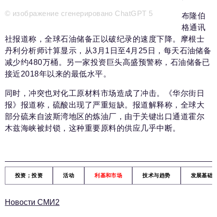
新闻部
info@business-magazine.online
© изображение сгенерировано ChatGPT 5
布隆伯
广告部
格通讯
reklama@business-magazine.online
社报道称，全球石油储备正以破纪录的速度下降。摩根士
发行部/编辑订阅
丹利分析师计算显示，从3月1日至4月25日，每天石油储备
podpiska@business-magazine.online
减少约480万桶。另一家投资巨头高盛预警称，石油储备已
接近2018年以来的最低水平。
合作伙伴关系部
partner@business-magazine.online
同时，冲突也对化工原材料市场造成了冲击。《华尔街日
报》报道称，硫酸出现了严重短缺。报道解释称，全球大
部分硫来自波斯湾地区的炼油厂，由于关键出口通道霍尔
木兹海峡被封锁，这种重要原料的供应几乎中断。
投资；投资
活动
利基和市场
技术与趋势
发展基础
Новости СМИ2