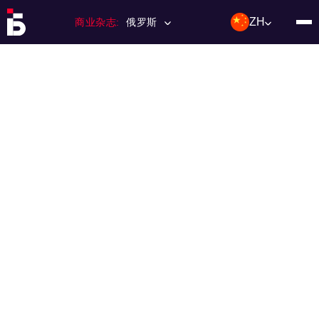
ZH
商业杂志:
俄罗斯
主页
特许经营
杂志数量
编辑委员会
联络人
类别：:
投资；投资
活动
利基和市场
技术与趋势