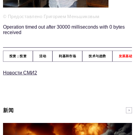
新闻部
info@business-magazine.online
© Предоставлено Григорием Меньшиковым
广告部
reklama@business-magazine.online
Operation timed out after 30000 milliseconds with 0 bytes
发行部/编辑订阅
received
podpiska@business-magazine.online
合作伙伴关系部
partner@business-magazine.online
投资；投资
活动
利基和市场
技术与趋势
发展基础
Новости СМИ2
新闻