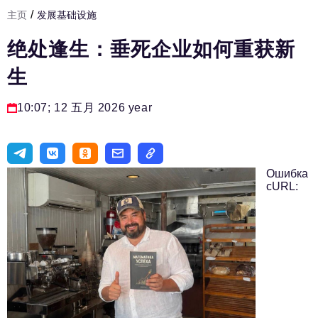
/
主页
发展基础设施
发展基础设施
绝处逢生：垂死企业如何重获新
人力资源部
生
房间人
法律实务
10:07; 12 五月 2026 year
生活方式
旅游业
Ошибка
进口替代
cURL:
国防工业
专家
编辑部的电话号码:
+7 495 727-01-67
编辑电子邮件: