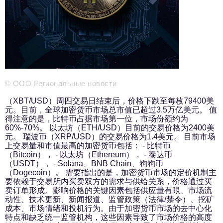
新闻部
info@business-magazine.online
广告部
reklama@business-magazine.online
发行部/编辑订阅
podpiska@business-magazine.online
合作伙伴关系部
© ООО Региональные новости
partner@business-magazine.online
（XBT/USD）周四交易日结束后，价格下跌至每枚79400美
元。目前，全球加密货币市场总市值已超过3.5万亿美元。 值
得注意的是，比特币占据市场第一位，市场份额约为
60%-70%。 以太坊（ETH/USD）目前的交易价格为2400美
元。 瑞波币（XRP/USD）的交易价格为1.4美元。 目前市场
上交易量和市值最高的加密货币包括： - 比特币
（Bitcoin）， - 以太坊（Ethereum）， - 泰达币
（USDT）， - Solana、BNB Chain、狗狗币
（Dogecoin）。 需要指出的是，加密货币市场的定价机制主
要依赖于交易所内买卖双方的需求与供给关系，价格通过买
卖订单形成。影响价格的关键因素包括供应量有限、市场流
动性、技术更新、新闻报道、监管政策（法律/禁令）、挖矿
成本、市场情绪和投机行为。由于加密货币市场的去中心化
特点和缺乏统一监管机构，这些因素导致了市场价格的高度