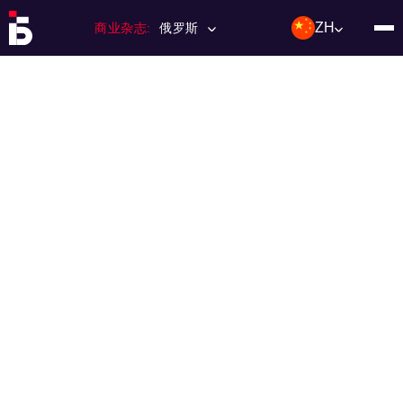
ZH
商业杂志:
俄罗斯
主页
特许经营
杂志数量
编辑委员会
联络人
类别：:
投资；投资
活动
利基和市场
技术与趋势