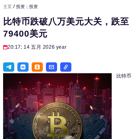
/
主页
投资；投资
发展基础设施
比特币跌破八万美元大关，跌至
人力资源部
79400美元
房间人
法律实务
20:17; 14 五月 2026 year
生活方式
旅游业
比特币
进口替代
国防工业
专家
编辑部的电话号码:
+7 495 727-01-67
编辑电子邮件: