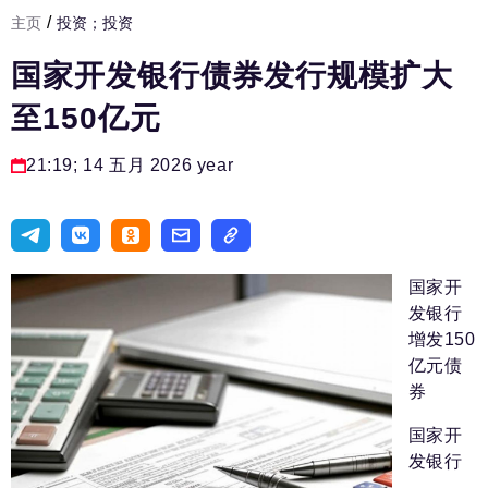
/
主页
投资；投资
发展基础设施
国家开发银行债券发行规模扩大
人力资源部
至150亿元
房间人
法律实务
21:19; 14 五月 2026 year
生活方式
旅游业
进口替代
国家开
发银行
国防工业
增发150
亿元债
专家
券
编辑部的电话号码:
+7 495 727-01-67
国家开
编辑电子邮件:
发银行