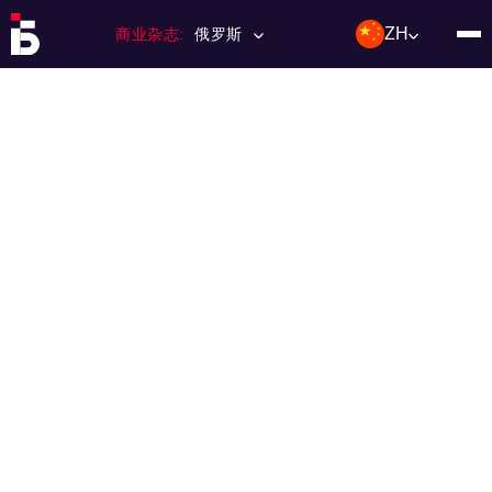
ZH
商业杂志:
俄罗斯
主页
特许经营
杂志数量
编辑委员会
联络人
类别：:
投资；投资
活动
利基和市场
技术与趋势