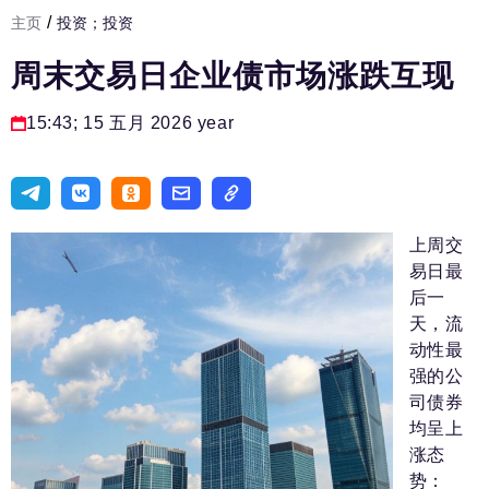
/
主页
投资；投资
发展基础设施
周末交易日企业债市场涨跌互现
人力资源部
房间人
15:43; 15 五月 2026 year
法律实务
生活方式
旅游业
上周交
易日最
进口替代
后一
天，流
国防工业
动性最
专家
强的公
司债券
编辑部的电话号码:
+7 495 727-01-67
均呈上
涨态
编辑电子邮件:
势：