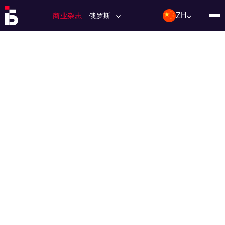
ZH
商业杂志:
俄罗斯
主页
特许经营
杂志数量
编辑委员会
联络人
类别：:
投资；投资
活动
利基和市场
技术与趋势