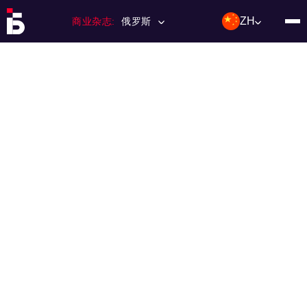
ZH
商业杂志:
俄罗斯
主页
特许经营
杂志数量
编辑委员会
联络人
类别：:
投资；投资
活动
利基和市场
技术与趋势