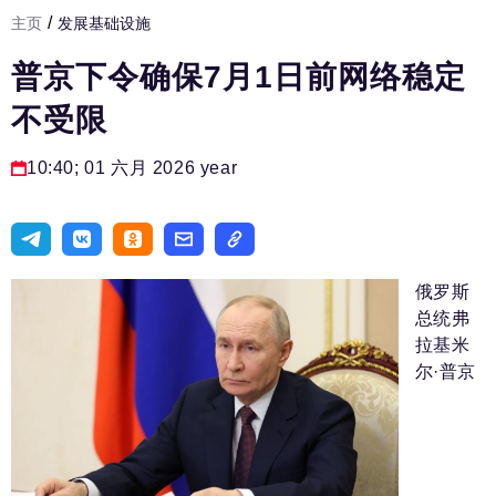
/
主页
发展基础设施
发展基础设施
普京下令确保7月1日前网络稳定
人力资源部
不受限
房间人
法律实务
10:40; 01 六月 2026 year
生活方式
旅游业
进口替代
俄罗斯
总统弗
国防工业
拉基米
尔·普京
专家
编辑部的电话号码:
+7 495 727-01-67
编辑电子邮件: