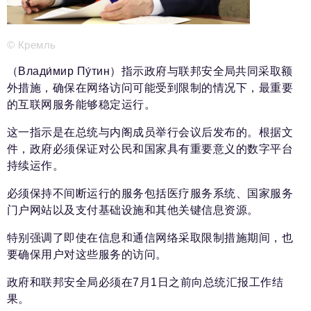
新闻部
info@business-magazine.online
广告部
© Кремль
reklama@business-magazine.online
（Влади́мир Пу́тин）指示政府与联邦安全局共同采取额
发行部/编辑订阅
podpiska@business-magazine.online
外措施，确保在网络访问可能受到限制的情况下，最重要
的互联网服务能够稳定运行。
合作伙伴关系部
partner@business-magazine.online
这一指示是在总统与内阁成员举行会议后发布的。根据文
件，政府必须保证对公民和国家具有重要意义的数字平台
持续运作。
必须保持不间断运行的服务包括医疗服务系统、国家服务
门户网站以及支付基础设施和其他关键信息资源。
特别强调了即使在信息和通信网络采取限制措施期间，也
要确保用户对这些服务的访问。
政府和联邦安全局必须在7月1日之前向总统汇报工作结
果。