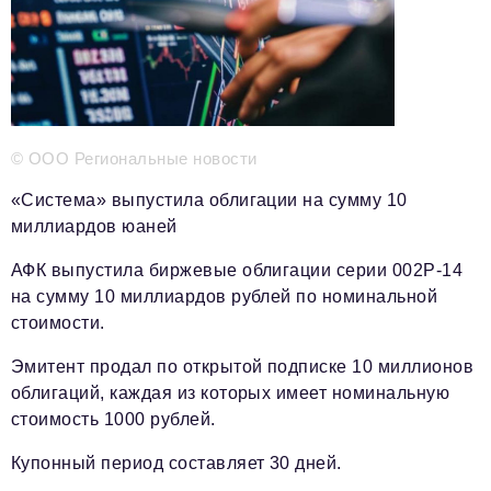
新闻部
info@business-magazine.online
广告部
reklama@business-magazine.online
发行部/编辑订阅
podpiska@business-magazine.online
© ООО Региональные новости
合作伙伴关系部
partner@business-magazine.online
«Система» выпустила облигации на сумму 10
миллиардов юаней
АФК выпустила биржевые облигации серии 002P-14
на сумму 10 миллиардов рублей по номинальной
стоимости.
Эмитент продал по открытой подписке 10 миллионов
облигаций, каждая из которых имеет номинальную
стоимость 1000 рублей.
Купонный период составляет 30 дней.