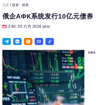
/
主页
投资；投资
发展基础设施
俄企AФК系统发行10亿元债券
人力资源部
房间人
12:40; 03 六月 2026 year
法律实务
生活方式
旅游业
АФК
进口替代
国防工业
专家
编辑部的电话号码:
+7 495 727-01-67
编辑电子邮件: