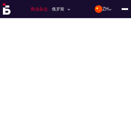
ZH
商业杂志:
俄罗斯
主页
特许经营
杂志数量
编辑委员会
联络人
类别：:
投资；投资
活动
利基和市场
技术与趋势