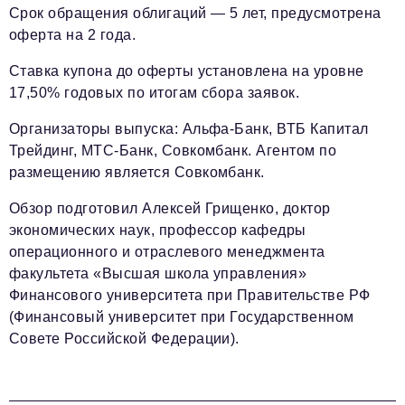
Срок обращения облигаций — 5 лет, предусмотрена
оферта на 2 года.
Ставка купона до оферты установлена на уровне
17,50% годовых по итогам сбора заявок.
Организаторы выпуска: Альфа-Банк, ВТБ Капитал
Трейдинг, МТС-Банк, Совкомбанк. Агентом по
размещению является Совкомбанк.
Обзор подготовил Алексей Грищенко, доктор
экономических наук, профессор кафедры
операционного и отраслевого менеджмента
факультета «Высшая школа управления»
Финансового университета при Правительстве РФ
(Финансовый университет при Государственном
Совете Российской Федерации).