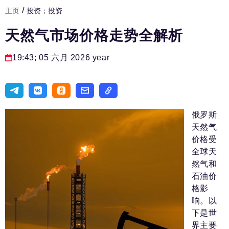
/
主页
投资；投资
发展基础设施
天然气市场价格走势全解析
人力资源部
房间人
19:43; 05 六月 2026 year
法律实务
生活方式
旅游业
俄罗斯
天然气
进口替代
价格受
全球天
国防工业
然气和
专家
石油价
格影
编辑部的电话号码:
+7 495 727-01-67
响。以
下是世
编辑电子邮件:
界主要