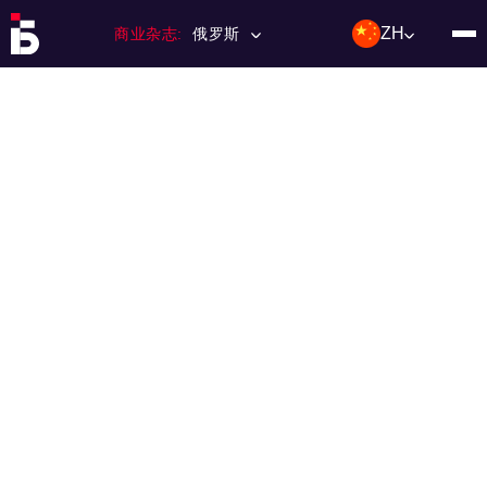
ZH
商业杂志:
俄罗斯
主页
特许经营
杂志数量
编辑委员会
联络人
类别：:
投资；投资
活动
利基和市场
技术与趋势