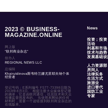
2023 © BUSINESS-
News
MAGAZINE.ONLINE
投资；投资
活动
网上版
利基和市场
"联邦商业杂志"
技术与趋势
发展基础设
创办人
REGIONAL NEWS LLC
人力资源部
总编辑
房间人
Khairutdinova斯韦特兰娜尤里耶夫纳个体
法律实务
经营者
生活方式
旅游业
进口替代
登记号码：E系列编号 FS77-73398日期为
2018年8月3日。 根据注册大众媒体登记册
国防工业
的摘录，它是由联邦通信，信息技术和大众
专家
传播监督局发布的。 当使用本网站的任何
材料时，需要一个超链接到联邦商业杂志的
在线版本。