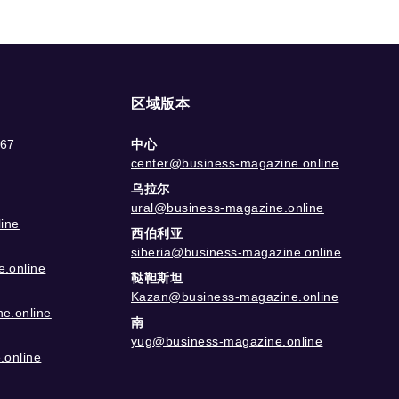
区域版本
-67
中心
center@business-magazine.online
乌拉尔
ural@business-magazine.online
ine
西伯利亚
siberia@business-magazine.online
.online
鞑靼斯坦
Kazan@business-magazine.online
e.online
南
yug@business-magazine.online
.online