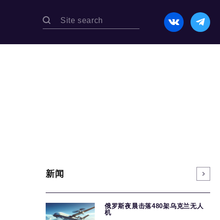
新闻
俄罗斯夜晨击落480架乌克兰无人
机