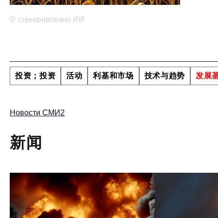
© сгенерировано ИИ
投资；投资
活动
利基和市场
技术与趋势
发展
Новости СМИ2
新闻