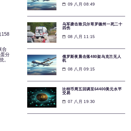
09 八月 08:49
乌军袭击致贝尔哥罗德州一死二十
四伤
158
08 八月 11:15
联合
鸡蛋分
俄罗斯夜晨击落480架乌克兰无人
统。
机
08 八月 09:15
比特币周五回调至64400美元水平
交易
07 八月 19:30