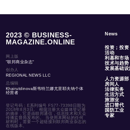
2023 © BUSINESS-
News
MAGAZINE.ONLINE
投资；投资
活动
网上版
利基和市场
"联邦商业杂志"
技术与趋势
发展基础设
创办人
REGIONAL NEWS LLC
人力资源部
总编辑
房间人
Khairutdinova斯韦特兰娜尤里耶夫纳个体
法律实务
经营者
生活方式
旅游业
进口替代
登记号码：E系列编号 FS77-73398日期为
2018年8月3日。 根据注册大众媒体登记册
国防工业
的摘录，它是由联邦通信，信息技术和大众
专家
传播监督局发布的。 当使用本网站的任何
材料时，需要一个超链接到联邦商业杂志的
在线版本。