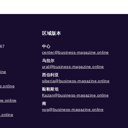
区域版本
-67
中心
center@business-magazine.online
乌拉尔
ural@business-magazine.online
ine
西伯利亚
siberia@business-magazine.online
.online
鞑靼斯坦
Kazan@business-magazine.online
e.online
南
yug@business-magazine.online
.online