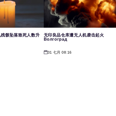
机残骸坠落致死人数升
无印良品仓库遭无人机袭击起火
Волгоград
31 七月 08:16