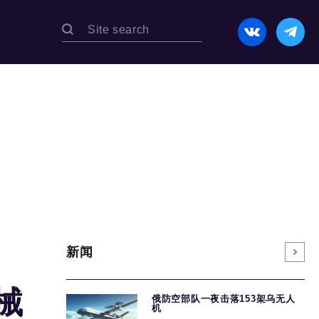
新闻
械
俄防空部队一夜击落153架乌无人
机