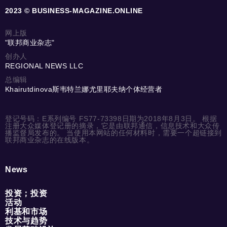
2023 © BUSINESS-MAGAZINE.ONLINE
网上版
"联邦商业杂志"
创办人
REGIONAL NEWS LLC
总编辑
Khairutdinova斯韦特兰娜尤里耶夫纳个体经营者
登记号码：E系列编号 FS77-73398日期为2018年8月3日。 根据
注册大众媒体登记册的摘录，它是由联邦通信，信息技术和大众传
播监督局发布的。 当使用本网站的任何材料时，需要一个超链接到
联邦商业杂志的在线版本。
News
投资；投资
活动
利基和市场
技术与趋势