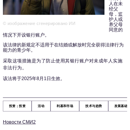
新闻部
人在未
info@business-magazine.online
经父
母，监
广告部
护人或
reklama@business-magazine.online
© изображение сгенерировано ИИ
养父母
同意的
发行部/编辑订阅
情况下开设银行账户。
podpiska@business-magazine.online
合作伙伴关系部
该法律的新规定不适用于在结婚或解放时完全获得法律行为
能力的青少年。
partner@business-magazine.online
采取这项措施是为了防止使用其银行账户对未成年人实施
非法行为。
该法将于2025年8月1日生效。
投资；投资
活动
利基和市场
技术与趋势
发展基础
Новости СМИ2