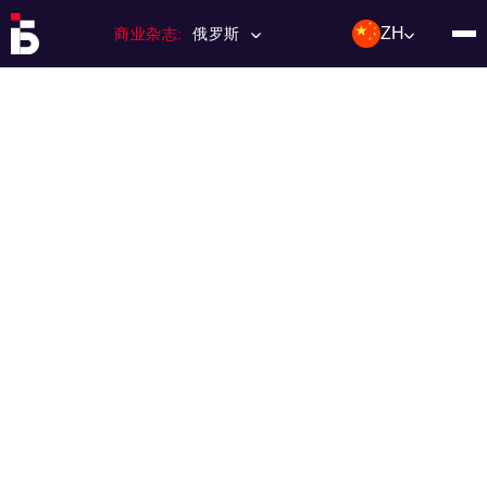
ZH
商业杂志:
俄罗斯
主页
特许经营
杂志数量
编辑委员会
联络人
类别：:
投资；投资
活动
利基和市场
技术与趋势