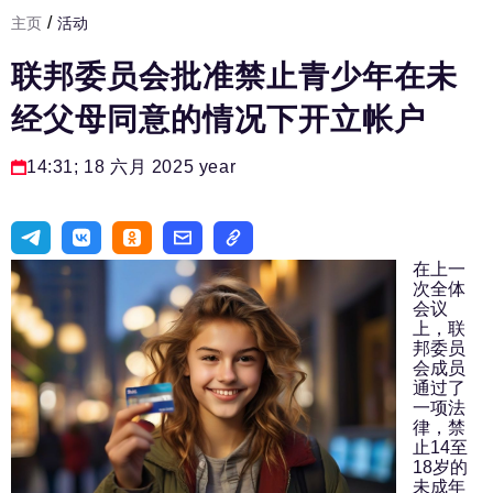
/
主页
活动
发展基础设施
联邦委员会批准禁止青少年在未
人力资源部
经父母同意的情况下开立帐户
房间人
法律实务
14:31; 18 六月 2025 year
生活方式
旅游业
在上一
进口替代
次全体
会议
上，联
国防工业
邦委员
会成员
专家
通过了
一项法
编辑部的电话号码:
+7 495 727-01-67
律，禁
止14至
编辑电子邮件:
18岁的
未成年