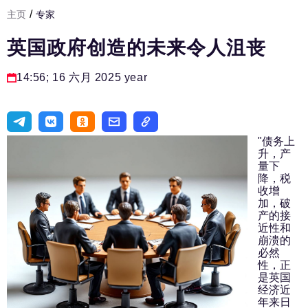
/
主页
专家
发展基础设施
英国政府创造的未来令人沮丧
人力资源部
房间人
14:56; 16 六月 2025 year
法律实务
生活方式
"债务上
升，产
旅游业
量下
降，税
进口替代
收增
加，破
国防工业
产的接
近性和
专家
崩溃的
必然
编辑部的电话号码:
+7 495 727-01-67
性，正
是英国
编辑电子邮件:
经济近
年来日