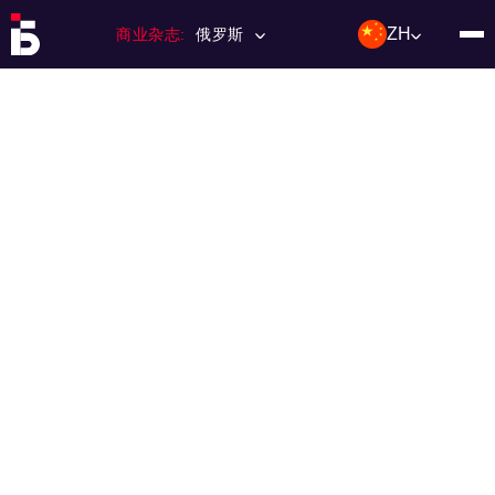
ZH
商业杂志:
俄罗斯
主页
特许经营
杂志数量
编辑委员会
联络人
类别：:
投资；投资
活动
利基和市场
技术与趋势