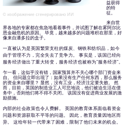
新闻部
益获得
info@business-magazine.online
的特
征。
© изображение сгенерировано ИИ
广告部
reklama@business-magazine.online
来自世
界各地的专家都在焦急地看着事件，并试图了解在雾阿尔比
发行部/编辑订阅
恩金融危机的原因。 毕竟，越来越多的问题堆积在那里，好
podpiska@business-magazine.online
像来自潘多拉的盒子。
合作伙伴关系部
一直被认为是英国繁荣支柱的煤炭、钢铁和纺织品，如今
partner@business-magazine.online
由于管理不力，完全失去了竞争力。 事实是，该国已经向
服务经济做出了重大转变，服务经济也被称为"服务经济"。
乍一看，这似乎没有错，国家预算并不关心哪个部门资金来
自。 但问题立即出现了：如果没有生产任何东西，那么服务
的资金来自哪里？ 显然，没有工业，经济注定要失败。 然
而，目前，英国的制造业工人可悲地说，他们被迫生活在债
务中，否则他们将不得不关闭。 该国没有促进商业发展的激
励措施。
内部的社会政策也令人费解。 英国的教育体系面临着资金
问题和资源获取不平等的问题。 因此，教育质量因地区而
异。 这给年轻一代带来了困难，限制了他们未来的机会。