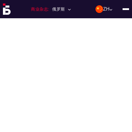
ZH
商业杂志:
俄罗斯
主页
特许经营
杂志数量
编辑委员会
联络人
类别：:
投资；投资
活动
利基和市场
技术与趋势