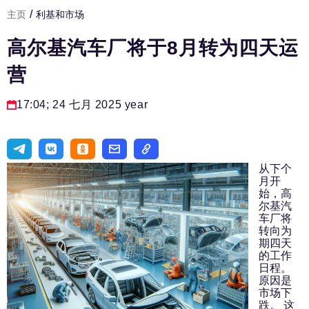
/
主页
利基和市场
发展基础设施
高尔基汽车厂将于8月转为四天运
人力资源部
营
房间人
法律实务
17:04; 24 七月 2025 year
生活方式
旅游业
从下个
进口替代
月开
始，高
尔基汽
国防工业
车厂将
转向为
专家
期四天
的工作
编辑部的电话号码:
+7 495 727-01-67
日程。
原因是
编辑电子邮件:
市场下
跌。 这