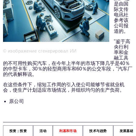
新闻部
是由国
info@business-magazine.online
际文传
电讯社
广告部
参考该
reklama@business-magazine.online
公司报
道的。
发行部/编辑订阅
podpiska@business-magazine.online
"鉴于高
合作伙伴关系部
央行利
© изображение сгенерировал ИИ
率和金
partner@business-magazine.online
融工具
的不可用性购买汽车，在今年上半年的市场下降几乎是40％
的中型卡车，30％的轻型商用车和60％的公交车段，"汽车厂
的代表解释说。
在这些条件下，缩短工作周的引入使公司能够节省就业机
会，使生产计划适应市场情况，并组织均匀的生产负荷。
原公司
投资；投资
活动
利基和市场
技术与趋势
发展基础