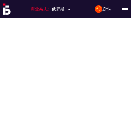
ZH
商业杂志:
俄罗斯
主页
特许经营
杂志数量
编辑委员会
联络人
类别：:
投资；投资
活动
利基和市场
技术与趋势