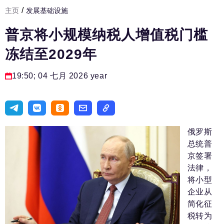
/
主页
发展基础设施
发展基础设施
普京将小规模纳税人增值税门槛
人力资源部
冻结至2029年
房间人
法律实务
19:50; 04 七月 2026 year
生活方式
旅游业
进口替代
俄罗斯
总统普
国防工业
京签署
法律，
专家
将小型
企业从
编辑部的电话号码:
+7 495 727-01-67
简化征
编辑电子邮件:
税转为