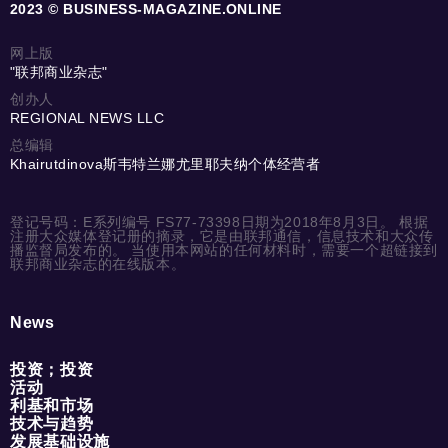
2023 © BUSINESS-MAGAZINE.ONLINE
网上版
"联邦商业杂志"
创办人
REGIONAL NEWS LLC
总编辑
Khairutdinova斯韦特兰娜尤里耶夫纳个体经营者
登记号码：E系列编号 FS77-73398日期为2018年8月3日。 根据
注册大众媒体登记册的摘录，它是由联邦通信，信息技术和大众传
播监督局发布的。 当使用本网站的任何材料时，需要一个超链接到
联邦商业杂志的在线版本。
News
投资；投资
活动
利基和市场
技术与趋势
发展基础设施